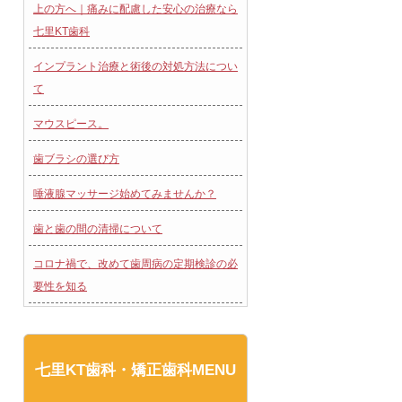
上の方へ｜痛みに配慮した安心の治療なら
七里KT歯科
インプラント治療と術後の対処方法につい
て
マウスピース。
歯ブラシの選び方
唾液腺マッサージ始めてみませんか？
歯と歯の間の清掃について
コロナ禍で、改めて歯周病の定期検診の必
要性を知る
七里KT歯科・矯正歯科MENU