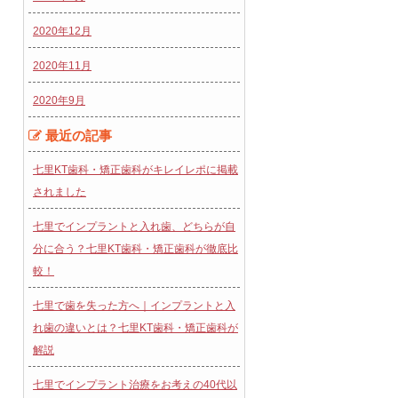
2020年12月
2020年11月
2020年9月
最近の記事
七里KT歯科・矯正歯科がキレイレポに掲載
されました
七里でインプラントと入れ歯、どちらが自
分に合う？七里KT歯科・矯正歯科が徹底比
較！
七里で歯を失った方へ｜インプラントと入
れ歯の違いとは？七里KT歯科・矯正歯科が
解説
七里でインプラント治療をお考えの40代以