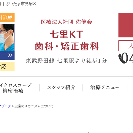
科｜さいたま市見沼区
科診療
0
東武野田線 七里駅より徒歩1分
対応
ック概要(初めての方へ)
マイクロスコープ精密治療
スタッフ紹介
治
フブログ
>
虫歯のメカニズムについて