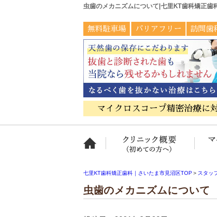
虫歯のメカニズムについて|七里KT歯科矯正歯
無料駐車場
バリアフリー
訪問歯
マイクロスコープ精密治療に
ホーム
クリニ
七里KT歯科矯正歯科｜さいたま市見沼区TOP
>
スタッ
虫歯のメカニズムについて