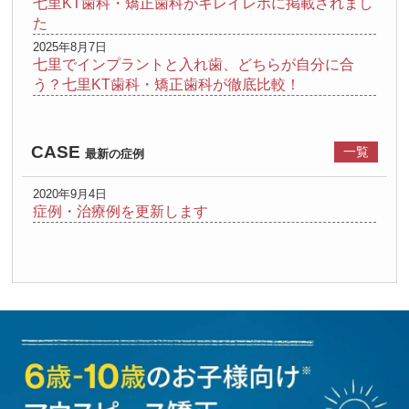
七里KT歯科・矯正歯科がキレイレポに掲載されまし
た
2025年8月7日
七里でインプラントと入れ歯、どちらが自分に合
う？七里KT歯科・矯正歯科が徹底比較！
CASE
一覧
最新の症例
2020年9月4日
症例・治療例を更新します